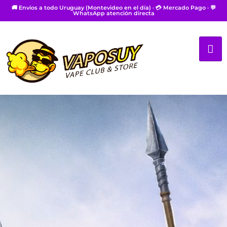
🚚 Envíos a todo Uruguay (Montevideo en el día) · 💳 Mercado Pago · 💬
WhatsApp atención directa