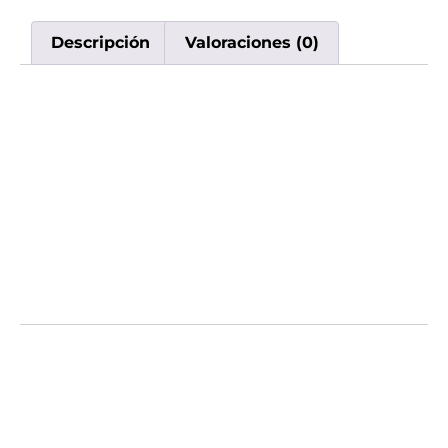
Descripción
Valoraciones (0)
Descripción
Disfrutá del vape descartable Lost Mary 35K
en su increíble sabor Berry Burst. Diseñado
para brindarte hasta 35.000 caladas de puro
placer y rendimiento constante. Comprá tus
vapes en Uruguay con nosotros y asegurá la
mejor calidad. Envíos rápidos a todo el país.
Valoraciones
No hay valoraciones aún.