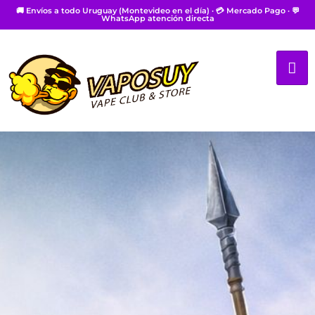
🚚 Envíos a todo Uruguay (Montevideo en el día) · 💳 Mercado Pago · 💬
WhatsApp atención directa