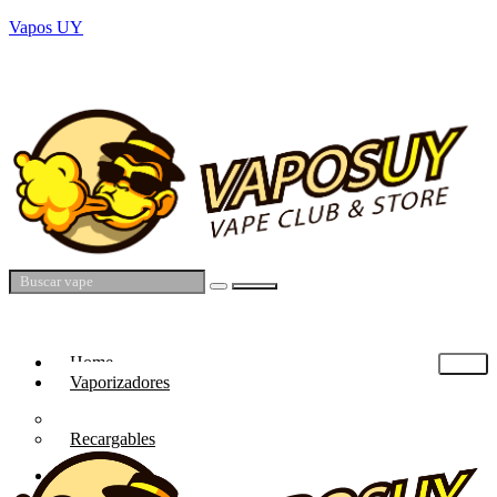
Vapos UY
🚚 Envíos a todo Uruguay (Montevideo en el día) · 💳 Mercado Pago · 💬
WhatsApp atención directa
$
0.00
Home
Vaporizadores
Descartables
Recargables
Tienda
Ser distribuidor