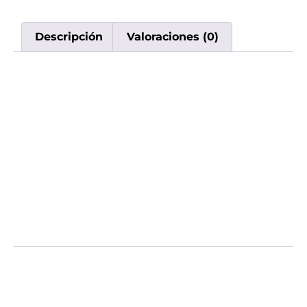
Descripción
Valoraciones (0)
Descripción
Disfrutá del vape descartable Lost Mary 35K
en su increíble sabor Strawberry Dragon.
Diseñado para brindarte hasta 35.000 caladas
de puro placer y rendimiento constante.
Comprá tus vapes en Uruguay con nosotros y
asegurá la mejor calidad. Envíos rápidos a
todo el país.
Valoraciones