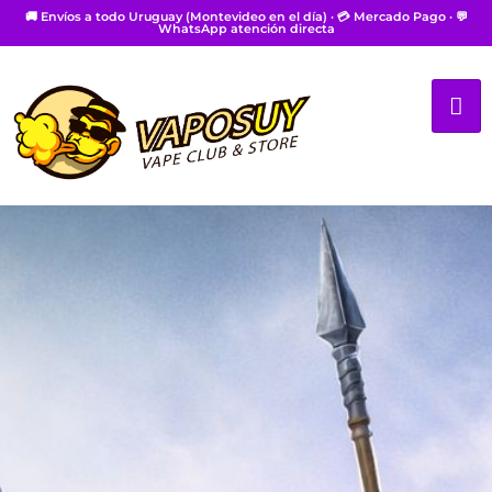
🚚 Envíos a todo Uruguay (Montevideo en el día) · 💳 Mercado Pago · 💬
WhatsApp atención directa