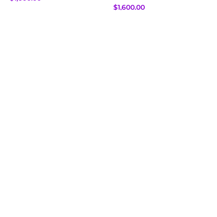
$
1,600.00
Leer más
Añadir al carrito