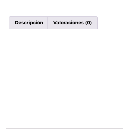
Descripción
Valoraciones (0)
Descripción
El
Rifbar 40.000 Puffs Sour Apple Ice
ofrece
un equilibrio perfecto entre la acidez de la
manzana verde y una sensación helada
revitalizante. Ideal para los amantes de los
sabores cítricos con un giro refrescante.
✔️
40.000 puffs
de sabor vibrante
✔️
Manzana ácida + menta helada
✔️ Dispositivo sin mantenimiento
✔️
Portátil y elegante