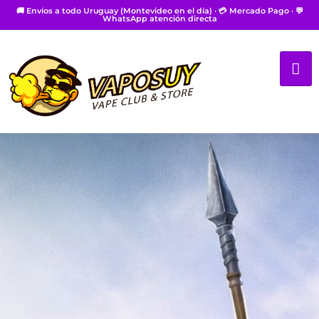
🚚 Envíos a todo Uruguay (Montevideo en el día) · 💳 Mercado Pago · 💬
WhatsApp atención directa