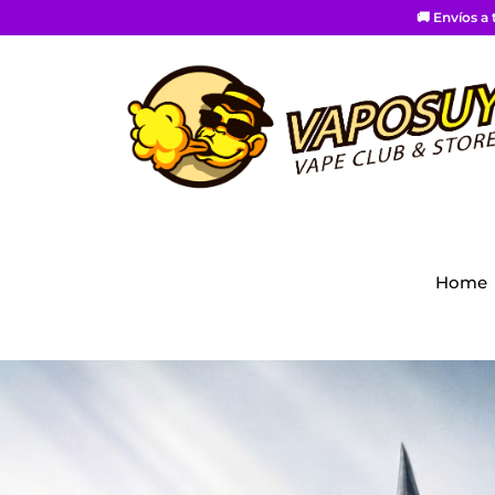
🚚 Envíos a
Home