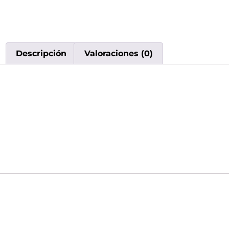
Descripción
Valoraciones (0)
Descripción
Descubra el vaporizador desechable RAZ DC25
recargable de 650 mAh, una pantalla LED int
dispositivo elegante y cómodo ofrece una va
Descubra la innovación y la satisfacción c
Valoraciones
No hay valoraciones aún.