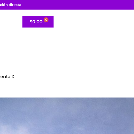
ción directa
$
0.00
uenta