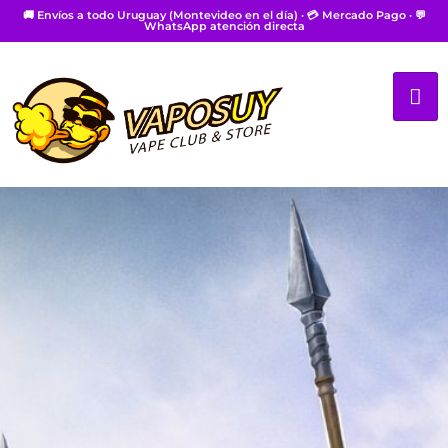
🚚 Envíos a todo Uruguay (Montevideo en el día) · 💳 Mercado Pago · 💬
WhatsApp atención directa