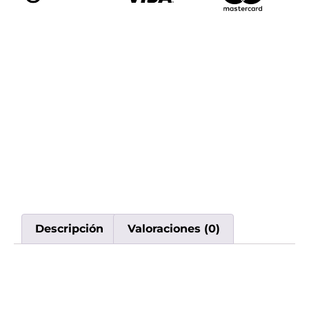
Descripción
Valoraciones (0)
Descripción
Con el
Rifbar 40.000 Puffs Watermelon Ice