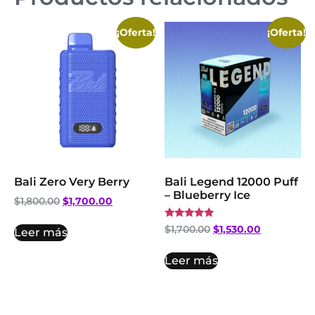
¡Oferta!
¡Oferta!
Bali Zero Very Berry
Bali Legend 12000 Puff
– Blueberry Ice
$
1,800.00
$
1,700.00
Valorado
$
1,700.00
$
1,530.00
Leer más
con
5.00
de 5
Leer más