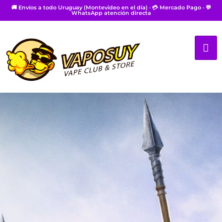
🚚 Envíos a todo Uruguay (Montevideo en el día) · 💳 Mercado Pago · 💬
WhatsApp atención directa