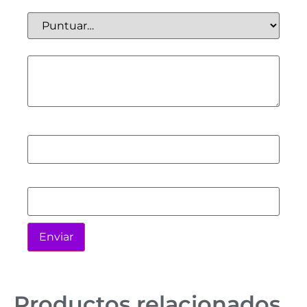
Tu puntuación
*
Tu valoración
*
Nombre
*
Correo electrónico
*
Productos relacionados