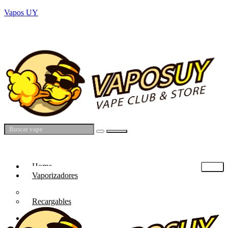
Vapos UY
🚚 Envíos a todo Uruguay (Montevideo en el día) · 💳 Mercado Pago · 💬
WhatsApp atención directa
$
0.00
Home
Vaporizadores
Descartables
Recargables
Tienda
Ser distribuidor