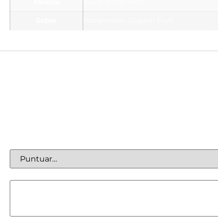
Modelo
Ignite 15.000 Puffs
Sabor
Watermelon Dragon Fruit
Valoraciones
No hay valoraciones aún.
Sé el primero en valorar “Ignite 15.000 Puffs – Water
Tu dirección de correo electrónico no será publicada.
Tu puntuación
*
Tu valoración
*