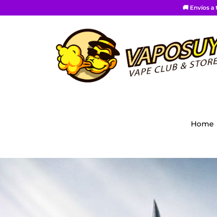
🚚 Envíos a
Home