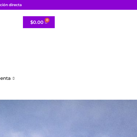
ción directa
$
0.00
uenta