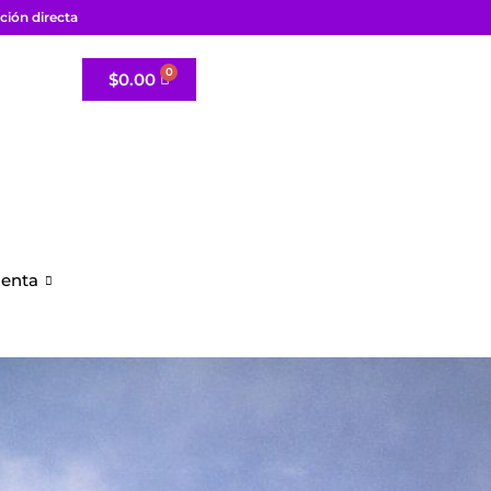
ción directa
$
0.00
uenta