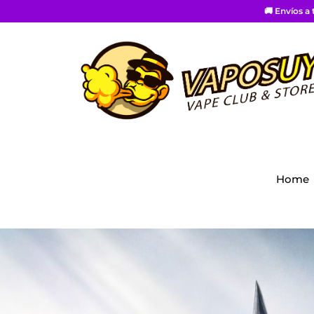
🚚 Envíos a
Home