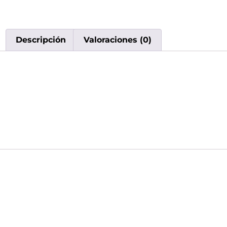
Descripción
Valoraciones (0)
Descripción
Ignite 15.000 Puffs – Stra
Vape descartable de alto rendimiento con excelente d
Valoraciones
No hay valoraciones aún.
Sé el primero en valorar “Ignite 15.000 Puffs – Strawbe