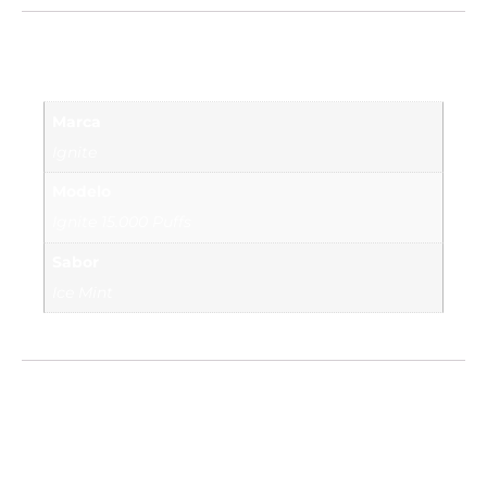
Información adicional
Marca
Ignite
Modelo
Ignite 15.000 Puffs
Sabor
Ice Mint
Valoraciones
No hay valoraciones aún.