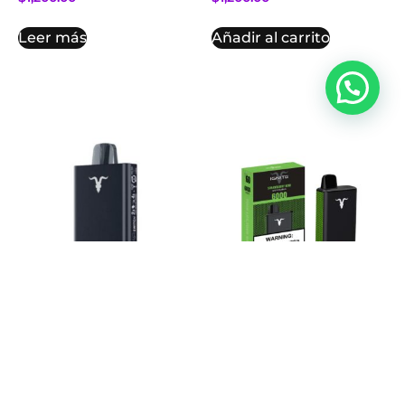
Leer más
Añadir al carrito
Ignite 15.000 Puffs –
Ignite V60 6,000 Puffs
Watermelon Dragon
– Strawberry Kiwi
Fruit
$
1,000.00
$
1,200.00