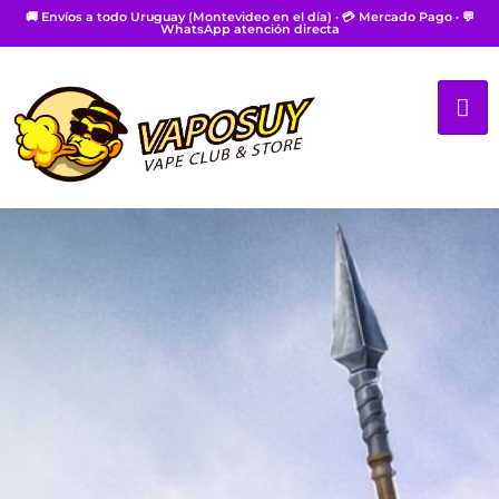
🚚 Envíos a todo Uruguay (Montevideo en el día) · 💳 Mercado Pago · 💬
WhatsApp atención directa