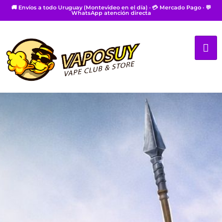
🚚 Envíos a todo Uruguay (Montevideo en el día) · 💳 Mercado Pago · 💬
WhatsApp atención directa