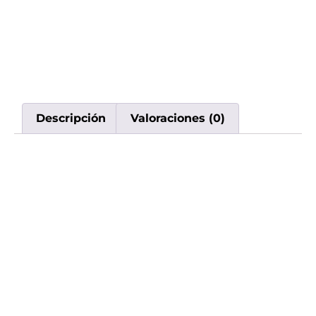
Descripción
Valoraciones (0)
Descripción
Descubre la experiencia premium de vapeo
con el Ignite V60 de 6,000 puffs – Strawberry
Kiwi. Su diseño innovador y sabor excepcional
lo hacen ideal para quienes buscan calidad y
estilo en cada inhalación. ¡Elige tu sabor y
mejora tu experiencia de vapeo hoy mismo!