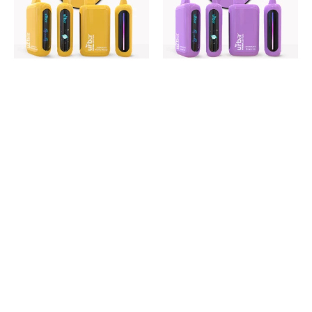
Urbar – Mexican Mango
Urbar – Grape Ice –
– 15000 PUFF
15000 PUFF
$
1,850.00
$
1,600.00
$
1,850.00
$
1,600.00
Leer más
Leer más