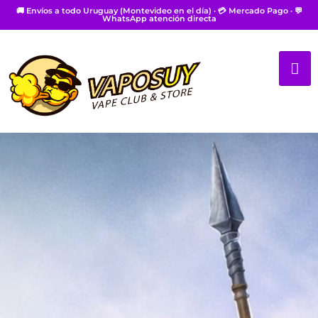
🚚 Envíos a todo Uruguay (Montevideo en el día) · 💳 Mercado Pago · 💬
WhatsApp atención directa