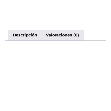
Descripción
Valoraciones (0)
Descripción
El
Lost Mary Turbo 15000 Puff
es más que
un vape; es una experiencia.
Ideal para aquellos que buscan un dispositivo
de alta calidad que ofrezca durabilidad,
comodidad y un sabor excepcional. Ya sea
que estés comenzando en el mundo del
vapeo o seas un vapeador experimentado,
este vape te proporcionará todo lo que