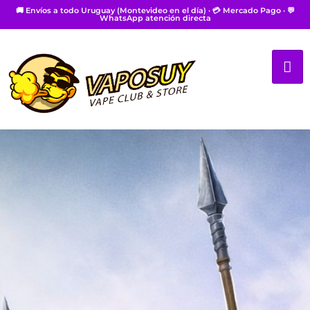
🚚 Envíos a todo Uruguay (Montevideo en el día) · 💳 Mercado Pago · 💬
WhatsApp atención directa