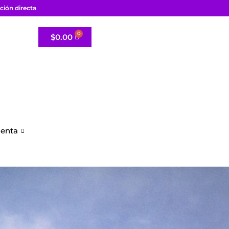
ción directa
$
0.00
uenta