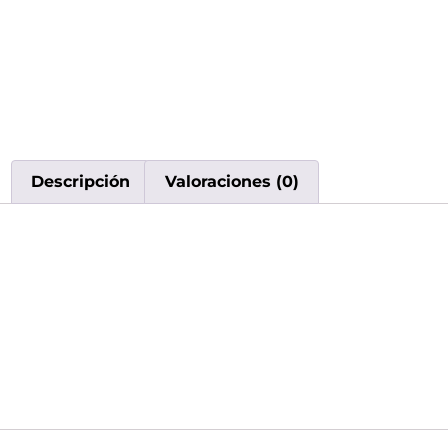
Descripción
Valoraciones (0)
Descripción
Raz 25,000 Puffs Sin Nicotina – Strawberry Burst 🌬️
Vapeá sin preocupaciones con los nuevos Raz 25K sin 
Este modelo ofrece hasta 25,000 caladas con un sabor
Ideal para quienes buscan disfrutar sin adicción.