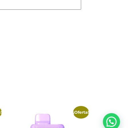
!
¡Oferta!