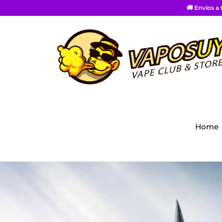
🚚 Envíos a
Home