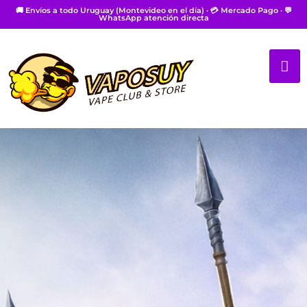
🚚 Envíos a todo Uruguay (Montevideo en el día) · 💳 Mercado Pago · 💬
WhatsApp atención directa