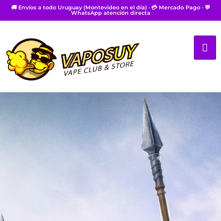
🚚 Envíos a todo Uruguay (Montevideo en el día) · 💳 Mercado Pago · 💬
WhatsApp atención directa