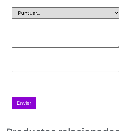
Tu puntuación
*
Tu valoración
*
Nombre
*
Correo electrónico
*