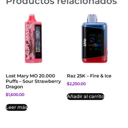
Productos relacionados
Lost Mary MO 20.000
Raz 25K – Fire & Ice
Puffs – Sour Strawberry
$
2,250.00
Dragon
$
1,600.00
Añadir al carrito
Leer más