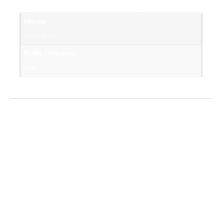
Marca
Don Julio
Puffs / Modelo
25K
Valoraciones
No hay valoraciones aún.
Sé el primero en valorar “Don Julio Vape 25K –
Mint”
Tu dirección de correo electrónico no será
publicada.
Los campos obligatorios están
marcados con
*